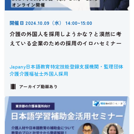
開催日 2024.10.09（水） 14:00~15:00
介護の外国人を採用しようかな？と漠然に考
えている企業のための採用のイロハセミナー
Japany
日本語教育
特定技能
登録支援機関・監理団体
介護
介護福祉士
外国人採用
アーカイブ動画あり
開催済