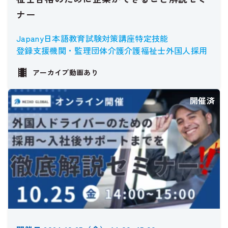
ナー
Japany
日本語教育
試験対策講座
特定技能
登録支援機関・監理団体
介護
介護福祉士
外国人採用
アーカイブ動画あり
開催済