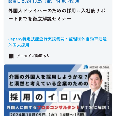
開催日 2024.10.25（金） 14:00~15:00
外国人ドライバーのための採用～入社後サポ
ートまでを徹底解説セミナー
Japany
特定技能
登録支援機関・監理団体
自動車運送
外国人採用
アーカイブ動画あり
開催済