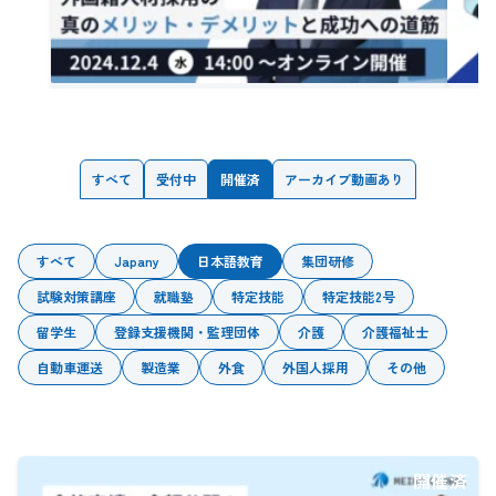
すべて
受付中
開催済
アーカイブ動画あり
すべて
Japany
日本語教育
集団研修
試験対策講座
就職塾
特定技能
特定技能2号
留学生
登録支援機関・監理団体
介護
介護福祉士
自動車運送
製造業
外食
外国人採用
その他
開催済