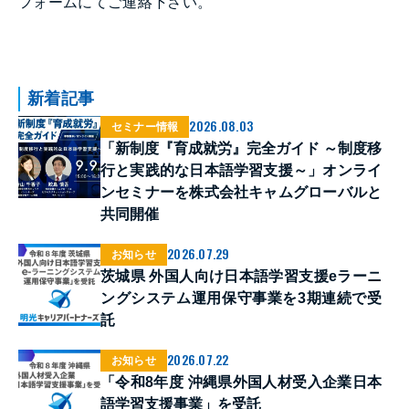
フォームにてご連絡下さい。
新着記事
2026.08.03
セミナー情報
「新制度『育成就労』完全ガイド ～制度移
行と実践的な日本語学習支援～」オンライ
ンセミナーを株式会社キャムグローバルと
共同開催
2026.07.29
お知らせ
茨城県 外国人向け日本語学習支援eラーニ
ングシステム運用保守事業を3期連続で受
託
2026.07.22
お知らせ
「令和8年度 沖縄県外国人材受入企業日本
語学習支援事業」を受託