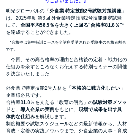
うございました。】
明光グローバルの「
外食業 特定技能2号試験対策講座
」
は、2025年度 第3回
外食業特定技能2号技能測定試験
にて、
全国平均56.5％を大きく上回る“合格率81.8％”
*
を達成することができました。
*合格率は集中特訓コースを全講座受講された受験生の合格者割合
です。
今回、その高合格率の理由と合格後の定着・戦力化の
仕組みを余すところなくお伝えする特別セミナーの開催
を決定いたしました！
外食業で特定技能2号人材を
「本格的に戦力化したい」
企業様必見です。
合格率81.8％を支える「教育の明光」の
試験対策メソッ
ド
と、
導入企業の実例
をもとに、
現場で成果を出す具
体的な仕組み
を解説します。
制度概要や試験スケジュールなどの最新情報から、人材
育成・定着の実践ノウハウまで、外食企業の人事・育成