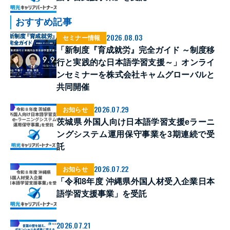
おすすめ記事
2026.08.03
セミナー情報
「新制度『育成就労』完全ガイド ～制度移
行と実践的な日本語学習支援～」オンライ
ンセミナーを株式会社キャムグローバルと
共同開催
2026.07.29
お知らせ
茨城県 外国人向け日本語学習支援eラーニ
ングシステム運用保守事業を3期連続で受
託
2026.07.22
お知らせ
「令和8年度 沖縄県外国人材受入企業日本
語学習支援事業」を受託
2026.07.21