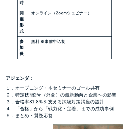
時
開
オンライン（Zoomウェビナー）
催
形
式
参
無料 ※事前申込制
加
費
アジェンダ
：
１．オープニング・本セミナーのゴール共有
２．特定技能2号（外食）の最新動向と企業への影響
３．合格率81.8％を支える試験対策講座の設計
４．「合格」から「戦力化・定着」までの成功事例
５．まとめ・質疑応答