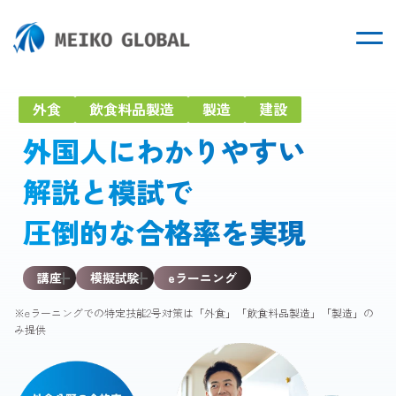
講座内容
外食
飲食料品製造
製造
建設
外国人にわかりやすい
eラーニングについて
解説と模試で
取組事例
圧倒的な合格率を実現
プラン
講座
模擬試験
eラーニング
※eラーニングでの特定技能2号対策は「外食」「飲食料品製造」「製造」の
み提供