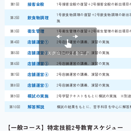
接客全般
第1回
1号接客全般の復習＋2号接客全般の新出項目
1号飲食物調理の復習＋2号飲食物調理の新出
飲食物調理
第2回
施
衛生管理
第3回
1号衛生管理の復習＋2号衛生管理の新出項目
店舗運営①
第4回
2号店舗運営の講義、演習の実施
スクロールできます
店舗運営②
第5回
2号店舗運営の講義、演習の実施
店舗運営③
第6回
2号店舗運営の講義、演習の実施
店舗運営④
第7回
2号店舗運営の講義、演習の実施
店舗運営⑤
第8回
2号店舗運営の講義、演習の実施
模試の実施
第9回
2号学習テキストをもとに模試の実施 ※別
解答解説
第10回
模試の結果をもとに、苦手科目を中心に解答
【一般コース】特定技能2号教育スケジュー