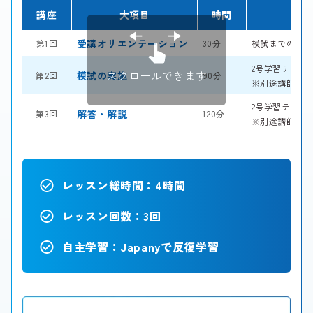
講座
大項目
時間
受講オリエンテーション
第1回
30分
模試までの勉強
2号学習テキス
スクロールできます
模試の実施
第2回
90分
※別途講師が採
2号学習テキス
解答・解説
第3回
120分
※別途講師が採
レッスン総時間：4時間
レッスン回数：3回
自主学習：Japanyで反復学習