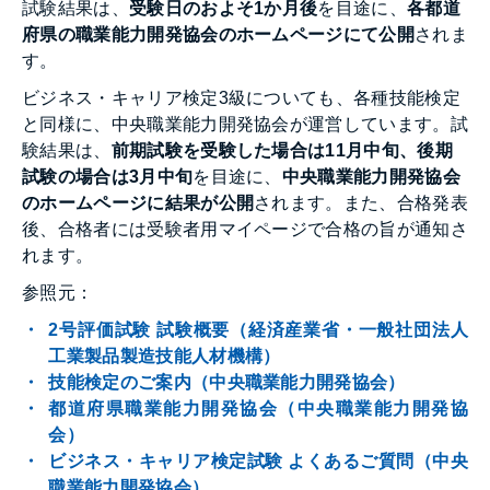
試験結果は、
受験日のおよそ1か月後
を目途に、
各都道
府県の職業能力開発協会のホームページにて公開
されま
す。
ビジネス・キャリア検定3級についても、各種技能検定
と同様に、中央職業能力開発協会が運営しています。試
験結果は、
前期試験を受験した場合は11月中旬、後期
試験の場合は3月中旬
を目途に、
中央職業能力開発協会
のホームページに結果が公開
されます。また、合格発表
後、合格者には受験者用マイページで合格の旨が通知さ
れます。
参照元：
2号評価試験 試験概要（経済産業省・一般社団法人
工業製品製造技能人材機構）
技能検定のご案内（中央職業能力開発協会）
都道府県職業能力開発協会（中央職業能力開発協
会）
ビジネス・キャリア検定試験 よくあるご質問（中央
職業能力開発協会）