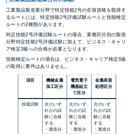
工業製品製造業分野で特定技能2号の在留資格を取得す
るルートには、特定技能2号評価試験ルートと技能検定
ルートの2種類があります。
特定技能2号評価試験ルートの場合、業務区分別の製造
分野特定技能2号評価試験に加えて、ビジネス・キャリ
ア検定3級への合格が必要となります。
技能検定ルートの場合は、ビジネス・キャリア検定3級
の取得に要件はありません。
項目
機械金属
電気電子
金属表面
加工区分
機器組立
処理区分
て区分
技能試験
次のいず
次のいず
次のいず
れかの試
れかの試
れかの試
験に合格
験に合格
験に合格
する
する
する
・製造分
・製造分
・製造分