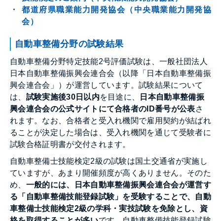
都道府県職業能力開発協会（中央職業能力開発協
会）
自動車整備分野の試験結果
自動車整備分野特定技能2号評価試験は、一般社団法人
日本自動車整備振興会連合会（以降「日本自動車整備振
興会連合会」）が運営しています。試験結果について
は、
試験実施後30日以内
を目途に、
日本自動車整備振
興会連合会の公式サイトにて合格者のID番号が公表
さ
れます。なお、合格者と受入れ機関で雇用契約が結ばれ
ることが決定した場合は、受入れ機関を通じて受験者に
試験合格証明書が交付されます。
自動車整備士技能検定2級の試験は国土交通省が実施し
ていますが、あまり開催頻度が高くありません。そのた
め、
一般的には、日本自動車整備振興会連合会が運営す
る「自動車整備技能登録試験」を受験することで、自動
車整備士技能検定2級の学科・実技試験を免除とし、資
格を取得することが多い
です。自動車整備技能登録試験