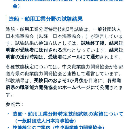
会）
造船・舶用工業分野の試験結果
造船・舶用工業分野特定技能2号試験は、一般社団法人
日本海事協会（以降「日本海事協会」）が運営していま
す。試験結果の通知方法としては、
試験終了後、結果証
明書が受験者に送付される
流れとなっています。
結果証
明書の送付時期は、受験者にメールにて通知
されます。
各種技能検定については、中央職業能力開発協会が各都
道府県の職業能力開発協会と連携して運営しています。
試験結果は、
受験日のおよそ1か月後
を目途に、
各都道
府県の職業能力開発協会のホームページにて公開
されま
す。
参照元：
造船・舶用工業分野特定技能試験の実施について
（一般財団法人日本海事協会）
技能検定のご案内（中央職業能力開発協会）