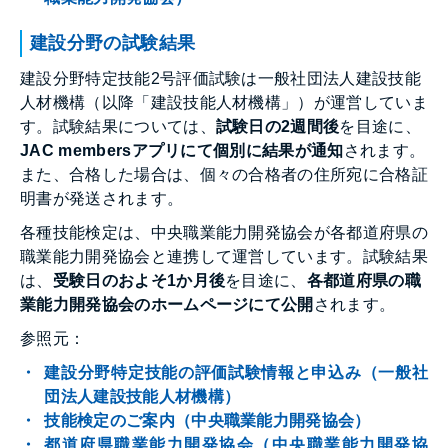
建設分野の試験結果
建設分野特定技能2号評価試験は一般社団法人建設技能
人材機構（以降「建設技能人材機構」）が運営していま
す。試験結果については、
試験日の2週間後
を目途に、
JAC membersアプリにて個別に結果が通知
されます。
また、合格した場合は、個々の合格者の住所宛に合格証
明書が発送されます。
各種技能検定は、中央職業能力開発協会が各都道府県の
職業能力開発協会と連携して運営しています。試験結果
は、
受験日のおよそ1か月後
を目途に、
各都道府県の職
業能力開発協会のホームページにて公開
されます。
参照元：
建設分野特定技能の評価試験情報と申込み（一般社
団法人建設技能人材機構）
技能検定のご案内（中央職業能力開発協会）
都道府県職業能力開発協会（中央職業能力開発協