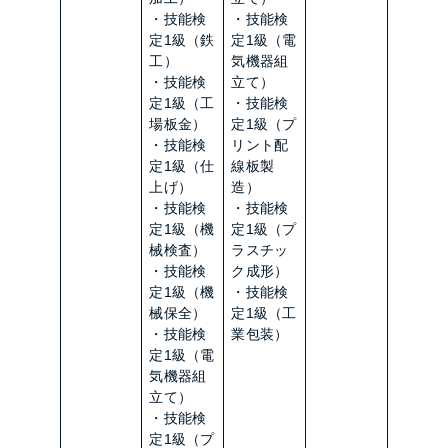
・技能検
・技能検
定1級（鉄
定1級（電
工）
気機器組
・技能検
立て）
定1級（工
・技能検
場板金）
定1級（プ
・技能検
リント配
定1級（仕
線板製
上げ）
造）
・技能検
・技能検
定1級（機
定1級（プ
械検査）
ラスチッ
・技能検
ク成形）
定1級（機
・技能検
械保全）
定1級（工
・技能検
業包装）
定1級（電
気機器組
立て）
・技能検
定1級（プ